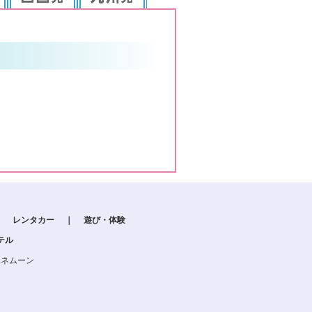
｜
レンタカー
｜
遊び・体験
テル
ハネムーン