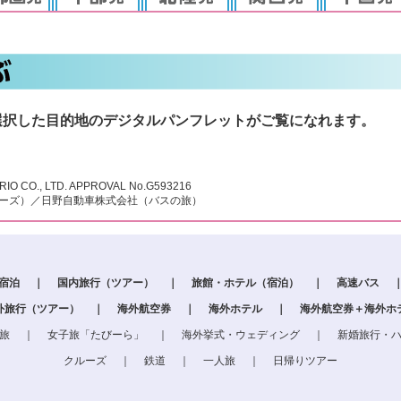
選択した目的地のデジタルパンフレットがご覧になれます。
RIO CO., LTD. APPROVAL No.G593216
ルーズ）／日野自動車株式会社（バスの旅）
＋宿泊
｜
国内旅行（ツアー）
｜
旅館・ホテル（宿泊）
｜
高速バス
外旅行（ツアー）
｜
海外航空券
｜
海外ホテル
｜
海外航空券＋海外ホ
旅
｜
女子旅「たびーら」
｜
海外挙式・ウェディング
｜
新婚旅行・
クルーズ
｜
鉄道
｜
一人旅
｜
日帰りツアー