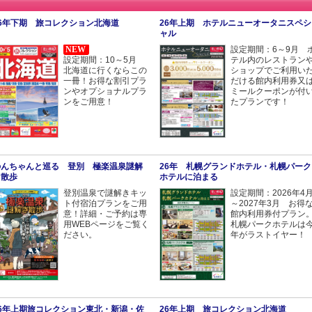
26年下期 旅コレクション北海道
26年上期 ホテルニューオータニスペシ
ャル
NEW
設定期間：6～9月 
設定期間：10～5月
テル内のレストラン
北海道に行くならこの
ショップでご利用い
一冊！お得な割引プラ
だける館内利用券又
ンやオプショナルプラ
ミールクーポンが付
ンをご用意！
たプランです！
のんちゃんと巡る 登別 極楽温泉謎解
26年 札幌グランドホテル・札幌パーク
き散歩
ホテルに泊まる
登別温泉で謎解きキッ
設定期間：2026年4
ト付宿泊プランをご用
～2027年3月 お得
意！詳細・ご予約は専
館内利用券付プラン
用WEBページをご覧く
札幌パークホテルは
ださい。
年がラストイヤー！
26年上期旅コレクション東北・新潟・佐
26年上期 旅コレクション北海道