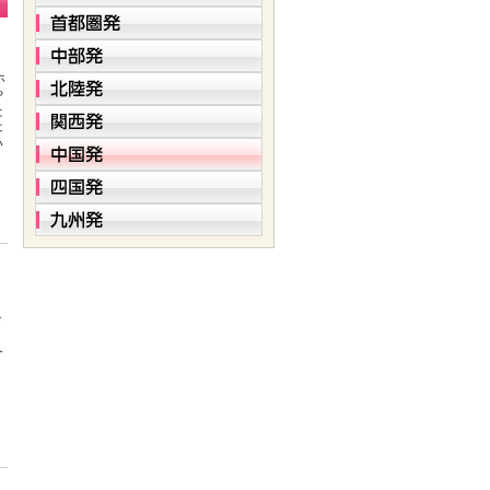
ホ
や
た
は
い
月
な
。
今