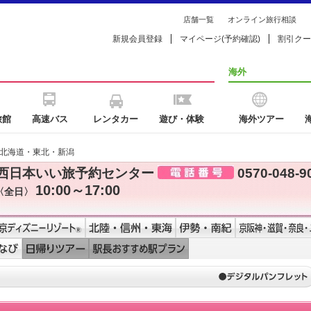
店舗一覧
オンライン旅行相談
新規会員登録
マイページ(予約確認)
割引クー
海外
旅館
高速バス
レンタカー
遊び・体験
海外ツアー
】北海道・東北・新潟
西日本いい旅予約センター
0570-048-9
10:00～17:00
〈全日〉