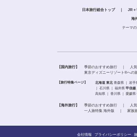
日本旅行総合トップ
｜
JR
海
テーマの
【国内旅行】
季節のおすすめ旅行
｜
人
東京ディズニーリゾート®への
【旅行特集ページ】
北海道
東北
青森県
｜
岩手
｜
石川県
｜
福井県
甲信越
高知県
｜
香川県
｜
愛媛県
【海外旅行】
季節のおすすめ旅行
｜
人
一人旅特集 海外版
｜
家族
会社情報
プライバシーポリシー