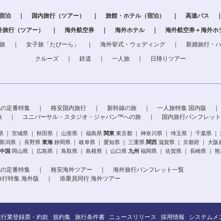
＋宿泊
｜
国内旅行（ツアー）
｜
旅館・ホテル（宿泊）
｜
高速バス
外旅行（ツアー）
｜
海外航空券
｜
海外ホテル
｜
海外航空券＋海外ホ
旅
｜
女子旅「たびーら」
｜
海外挙式・ウェディング
｜
新婚旅行・
クルーズ
｜
鉄道
｜
一人旅
｜
日帰りツアー
気の定番特集
｜
格安国内旅行
｜
新幹線の旅
｜
一人旅特集 国内版
｜
旅
｜
ユニバーサル・スタジオ・ジャパン™への旅
｜
国内旅行パンフレット
県
｜
宮城県
｜
秋田県
｜
山形県
｜
福島県
関東
東京都
｜
神奈川県
｜
埼玉県
｜
千葉県
｜
新潟県
｜
長野県
東海
静岡県
｜
岐阜県
｜
愛知県
｜
三重県
関西
滋賀県
｜
京都府
｜
大阪
中国
岡山県
｜
広島県
｜
鳥取県
｜
島根県
｜
山口県
九州
福岡県
｜
佐賀県
｜
長崎県
｜
熊
気の定番特集
｜
格安海外ツアー
｜
海外旅行パンフレット一覧
旅行特集 海外版
｜
添乗員同行 海外ツアー
旅行業登録票・約款
規約集
旅行条件書
ニュースリリース
採用情報
システムメ