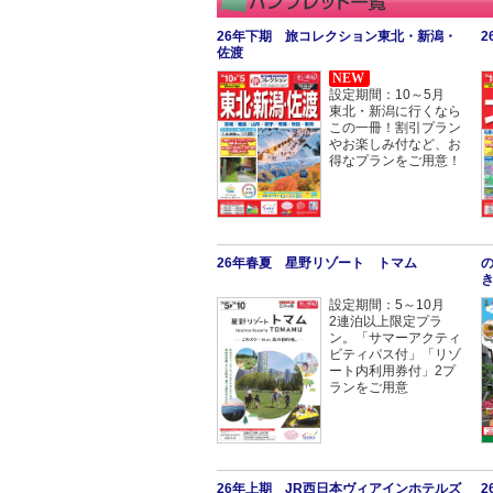
26年下期 旅コレクション東北・新潟・
佐渡
NEW
設定期間：10～5月
東北・新潟に行くなら
この一冊！割引プラン
やお楽しみ付など、お
得なプランをご用意！
26年春夏 星野リゾート トマム
設定期間：5～10月
2連泊以上限定プラ
ン。「サマーアクティ
ビティパス付」「リゾ
ート内利用券付」2プ
ランをご用意
26年上期 JR西日本ヴィアインホテルズ