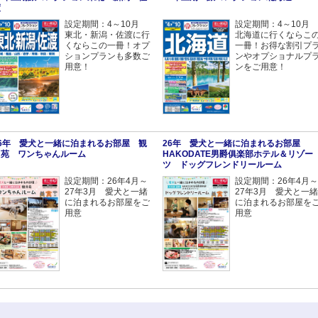
渡
設定期間：4～10月
設定期間：4～10月
東北・新潟・佐渡に行
北海道に行くならこ
くならこの一冊！オプ
一冊！お得な割引プ
ションプランも多数ご
ンやオプショナルプ
用意！
ンをご用意！
26年 愛犬と一緒に泊まれるお部屋 観
26年 愛犬と一緒に泊まれるお部屋
月苑 ワンちゃんルーム
HAKODATE男爵俱楽部ホテル＆リゾー
ツ ドッグフレンドリールーム
設定期間：26年4月～
設定期間：26年4月～
27年3月 愛犬と一緒
27年3月 愛犬と一緒
に泊まれるお部屋をご
に泊まれるお部屋を
用意
用意