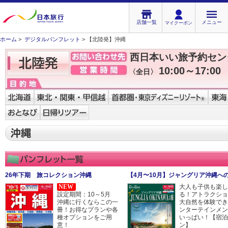
店舗一覧
メニュー
マイクーポン
ホーム
>
デジタルパンフレット
> 【北陸発】沖縄
西日本いい旅予約セン
10:00～17:00
〈全日〉
26年下期 旅コレクション沖縄
【4月〜10月】ジャングリア沖縄へ
NEW
大人も子供も楽し
設定期間：10～5月
る！アトラクショ
沖縄に行くならこの一
大自然を体験でき
冊！お得なプランや各
ンターテインメン
種オプションをご用
いっぱい！【宿泊
意！
ン】