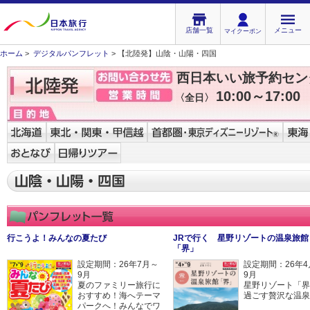
店舗一覧
メニュー
マイクーポン
ホーム
>
デジタルパンフレット
> 【北陸発】山陰・山陽・四国
西日本いい旅予約セン
10:00～17:00
〈全日〉
行こうよ！みんなの夏たび
JRで行く 星野リゾートの温泉旅館
「界」
設定期間：26年7月～
設定期間：26年4
9月
9月
夏のファミリー旅行に
星野リゾート「界
おすすめ！海へテーマ
過ごす贅沢な温泉
パークへ！みんなでワ