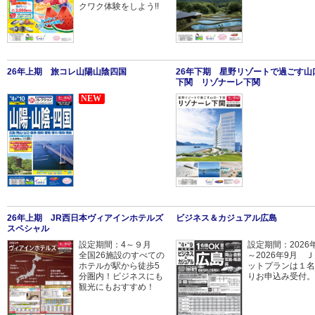
クワク体験をしよう!!
26年上期 旅コレ山陽山陰四国
26年下期 星野リゾートで過ごす山
下関 リゾナーレ下関
NEW
26年上期 JR西日本ヴィアインホテルズ
ビジネス＆カジュアル広島
スペシャル
設定期間：4～９月
設定期間：2026
全国26施設のすべての
～2026年9月 
ホテルが駅から徒歩5
ットプランは１名
分圏内！ビジネスにも
りお申込み受付。
観光にもおすすめ！