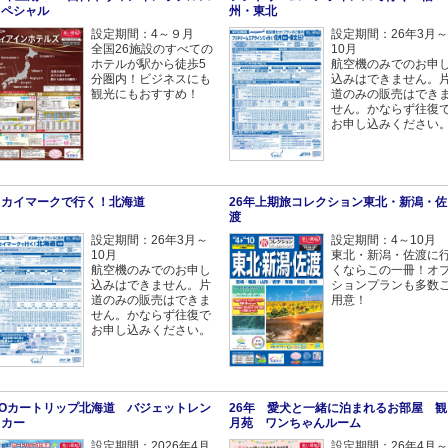
スペシャル
州・東北
設定期間：4～９月
設定期間：26年3月～
全国26施設のすべての
10月
ホテルが駅から徒歩5
航空機のみでのお申
分圏内！ビジネスにも
込みはできません。
観光にもおすすめ！
道のみの販売はでき
せん。かならず往復
お申し込みください
スカイマークで行く！北海道
26年上期旅コレクション東北・新潟・佐
渡
設定期間：26年3月～
設定期間：4～10月
10月
東北・新潟・佐渡に
航空機のみでのお申し
くならこの一冊！オ
込みはできません。片
ションプランも多数
道のみの販売はできま
用意！
せん。かならず往復で
お申し込みください。
DOカートリップ北海道 バジェットレン
26年 愛犬と一緒に泊まれるお部屋 観
タカー
月苑 ワンちゃんルーム
設定期間：2026年4月
設定期間：26年4月～