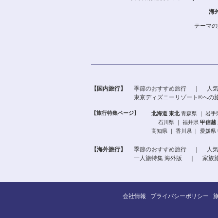
海
テーマの
【国内旅行】
季節のおすすめ旅行
｜
人
東京ディズニーリゾート®への
【旅行特集ページ】
北海道
東北
青森県
｜
岩手
｜
石川県
｜
福井県
甲信越
高知県
｜
香川県
｜
愛媛県
【海外旅行】
季節のおすすめ旅行
｜
人
一人旅特集 海外版
｜
家族
会社情報
プライバシーポリシー