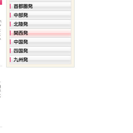
ホ
や
た
は
い
ッ
用
専
く