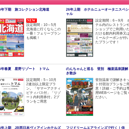
26年下期 旅コレクション北海道
26年上期 ホテルニューオータニスペシ
ャル
NEW
設定期間：6～9月 
設定期間：10～5月
テル内のレストラン
北海道に行くならこの
ショップでご利用い
一冊！フェリープラン
だける館内利用券又
も掲載！
ミールクーポンが付
たプランです！
26年春夏 星野リゾート トマム
のんちゃんと巡る 登別 極楽温泉謎解
き散歩
設定期間：5～10月
登別温泉で謎解きキ
2連泊以上限定プラ
ト付宿泊プランをご
ン。「サマーアクティ
意！詳細・ご予約は
ビティパス付」「リゾ
用WEBページをご覧
ート内利用券付」2プ
ださい。
ランをご用意
26年上期 JR西日本ヴィアインホテルズ
フジドリームエアラインズで行く！信