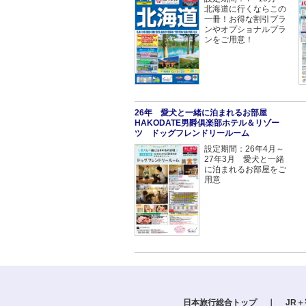
北海道に行くならこの
一冊！お得な割引プラ
ンやオプショナルプラ
ンをご用意！
26年 愛犬と一緒に泊まれるお部屋
HAKODATE男爵俱楽部ホテル＆リゾー
ツ ドッグフレンドリールーム
設定期間：26年4月～
27年3月 愛犬と一緒
に泊まれるお部屋をご
用意
日本旅行総合トップ
｜
JR