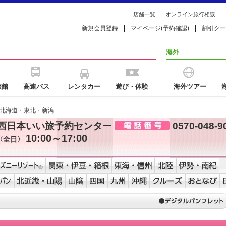
店舗一覧
オンライン旅行相談
新規会員登録
マイページ(予約確認)
割引クー
海外
旅館
高速バス
レンタカー
遊び・体験
海外ツアー
】北海道・東北・新潟
西日本いい旅予約センター
0570-048-9
10:00～17:00
〈全日〉