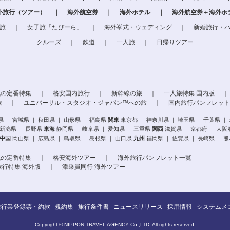
外旅行（ツアー）
｜
海外航空券
｜
海外ホテル
｜
海外航空券＋海外ホ
旅
｜
女子旅「たびーら」
｜
海外挙式・ウェディング
｜
新婚旅行・
クルーズ
｜
鉄道
｜
一人旅
｜
日帰りツアー
気の定番特集
｜
格安国内旅行
｜
新幹線の旅
｜
一人旅特集 国内版
｜
旅
｜
ユニバーサル・スタジオ・ジャパン™への旅
｜
国内旅行パンフレット
県
｜
宮城県
｜
秋田県
｜
山形県
｜
福島県
関東
東京都
｜
神奈川県
｜
埼玉県
｜
千葉県
｜
新潟県
｜
長野県
東海
静岡県
｜
岐阜県
｜
愛知県
｜
三重県
関西
滋賀県
｜
京都府
｜
大阪
中国
岡山県
｜
広島県
｜
鳥取県
｜
島根県
｜
山口県
九州
福岡県
｜
佐賀県
｜
長崎県
｜
熊
気の定番特集
｜
格安海外ツアー
｜
海外旅行パンフレット一覧
旅行特集 海外版
｜
添乗員同行 海外ツアー
旅行業登録票・約款
規約集
旅行条件書
ニュースリリース
採用情報
システムメ
Copyright © NIPPON TRAVEL AGENCY Co.,LTD. All rights reserved.