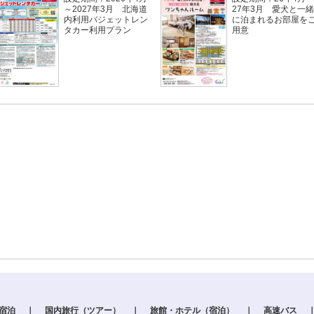
～2027年3月 北海道
27年3月 愛犬と一緒
内利用バジェットレン
に泊まれるお部屋を
タカー利用プラン
用意
＋宿泊
｜
国内旅行（ツアー）
｜
旅館・ホテル（宿泊）
｜
高速バス