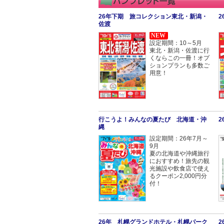
26年下期 旅コレクション東北・新潟・
佐渡
NEW
設定期間：10～5月
東北・新潟・佐渡に行
くならこの一冊！オプ
ションプランも多数ご
用意！
行こうよ！みんなの夏たび 北海道・沖
縄
設定期間：26年7月～
9月
夏の北海道や沖縄旅行
におすすめ！旅先の観
光施設や飲食店で使え
るクーポン2,000円分
付！
26年 札幌グランドホテル・札幌パーク