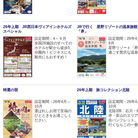
26年上期 JR西日本ヴィアインホテルズ
JRで行く 星野リゾートの温泉旅館
スペシャル
「界」
設定期間：4～９月
設定期間：26年4
全国26施設のすべての
9月
ホテルが駅から徒歩5
星野リゾート「界
分圏内！ビジネスにも
過ごす贅沢な温泉
観光にもおすすめ！
特選の宿
26年上期 旅コレクション北陸
設定期間：26年4月～
設定期間：26年4
10月
10月
選ばれしお宿で至福の
北陸3県 石川・
ひとときをお過ごしく
井・富山のエリア
ださい。
合パンフレット。
行くならこの一冊