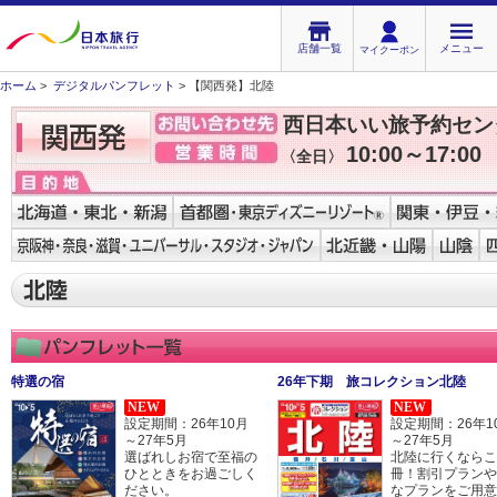
店舗一覧
メニュー
マイクーポン
ホーム
>
デジタルパンフレット
> 【関西発】北陸
西日本いい旅予約セン
10:00～17:00
〈全日〉
特選の宿
26年下期 旅コレクション北陸
NEW
NEW
設定期間：26年10月
設定期間：26年1
～27年5月
～27年5月
選ばれしお宿で至福の
北陸に行くならこ
ひとときをお過ごしく
冊！割引プランや
ださい。
なプランをご用意