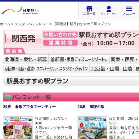
店舗一覧
メニュー
マイクーポン
ホーム
>
デジタルパンフレット
> 【関西発】駅長おすすめ日帰りプラン
駅長おすすめ駅プラ
10:00～17:00
〈全日〉
26夏 倉敷アフタヌーンティー
26夏 満喫の旅
設定期間：26/7/1～
設定期間：26/7/
9/30
9/30
人気のロングセラー商
夏場に旬を迎える
品です。
幸を、心行くまで
夏の日差しを浴びた旬
能下さい。