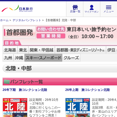
店舗一覧
メニュー
マイクーポン
ホーム
>
デジタルパンフレット
> 【首都圏発】北陸・中部
東日本いい旅予約セン
10:00～17:00
〈全日〉
26年下期 旅コレクション北陸
26年上期 旅コレクション北陸
設定期間：26年10月
設定期間：26年4
～27年5月
10月
北陸に行くならこの一
北陸3県 石川・
冊！割引プランやお得
井・富山のエリア
なプランをご用意！
合パンフレット。