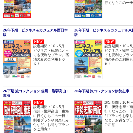
行くならこの一冊
26年下期 ビジネス＆カジュアル西日本
26年下期 ビジネス＆カジュアル東
版
版
NEW
NEW
設定期間：10～5月
設定期間：10～
ビジネス・観光にとっ
ビジネス・観光に
ても便利なプラン。宿
ても便利なプラン
泊のみのご利用もＯ
泊のみのご利用も
Ｋ！
Ｋ！
26下期 旅コレクション 信州・飛騨高山・
26年下期 旅コレクション伊勢志摩
東海
NEW
設定期間：10月～
設定期間：10～5月
月 伊勢志摩・南
信州・飛騨高山・東海
行くならこの一冊
に行くならこの一冊！
引プランやお楽し
割引プランやお楽しみ
など、お得なプラ
付など、お得なプラン
ご用意！
をご用意！