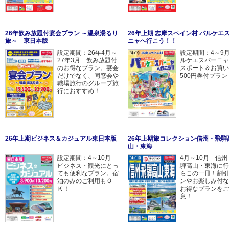
26年飲み放題付宴会プラン ～温泉湯るり
26年上期 志摩スペイン村 パルケエス
旅～ 東日本版
ニャへ行こう！！
設定期間：26年4月～
設定期間：4～9
27年3月 飲み放題付
ルケエスパーニャ
のお得なプラン。宴会
スポート＆お買い
だけでなく、同窓会や
500円券付プラン
職場旅行のグループ旅
行におすすめ！
26年上期ビジネス＆カジュアル東日本版
26年上期旅コレクション信州・飛騨
山・東海
設定期間：4～10月
4月～10月 信州
ビジネス・観光にとっ
騨高山・東海に行
ても便利なプラン。宿
らこの一冊！割引
泊のみのご利用もＯ
ンやお楽しみ付な
Ｋ！
お得なプランをご
意！