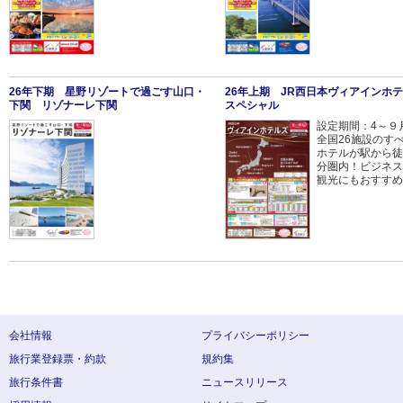
26年下期 星野リゾートで過ごす山口・
26年上期 JR西日本ヴィアインホ
下関 リゾナーレ下関
スペシャル
設定期間：4～
全国26施設のす
ホテルが駅から徒
分圏内！ビジネス
観光にもおすすめ
会社情報
プライバシーポリシー
旅行業登録票・約款
規約集
旅行条件書
ニュースリリース