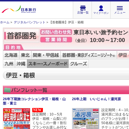
店舗一覧
メニュー
マイクーポン
ホーム
>
デジタルパンフレット
> 【首都圏発】伊豆・箱根
東日本いい旅予約セン
10:00～17:00
〈全日〉
26年下期旅コレクション伊豆・箱根・山
26年上期 いいじゃん！湯河原
梨・富士
NEW
設定期間：4～1
設定期間：10～5月
湯河原に泊まるな
伊豆・箱根・山梨に行
のプランがお得！
くならこの一冊！割引
50名様に湯河原
プランやお楽しみ付な
チケットがついて