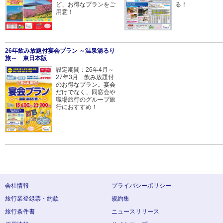
ど、お得なプランをご
る！
用意！
26年飲み放題付宴会プラン ～温泉湯るり
旅～ 東日本版
設定期間：26年4月～
27年3月 飲み放題付
のお得なプラン。宴会
だけでなく、同窓会や
職場旅行のグループ旅
行におすすめ！
会社情報
プライバシーポリシー
旅行業登録票・約款
規約集
旅行条件書
ニュースリリース