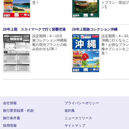
意！
トプラン・宿泊プ
ン】
26年上期 スカイマークで行く那覇空港
26年上期旅コレクション沖縄
設定期間：4～10月
設定期間：4～1
旅コレクション沖縄掲
沖縄に行くならこ
載の宿泊プランとの組
冊！お得なプラン
み合わせもOK！
種オプションをご
意！
会社情報
プライバシーポリシー
旅行業登録票・約款
規約集
旅行条件書
ニュースリリース
採用情報
サイトマップ