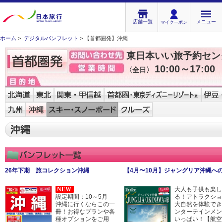
店舗一覧
メニュー
マイクーポン
ホーム
>
デジタルパンフレット
> 【首都圏発】沖縄
東日本いい旅予約セン
10:00～17:00
〈全日〉
26年下期 旅コレクション沖縄
【4月〜10月】ジャングリア沖縄へ
NEW
大人も子供も楽し
設定期間：10～5月
る！アトラクショ
沖縄に行くならこの一
大自然を体験でき
冊！お得なプランや各
ンターテインメン
種オプションをご用
いっぱい！【航空